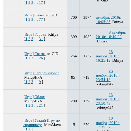
st. GID
[
1
2
3
…
17
]
11
[Игра] Cлова
st. GID
760
3974
декабря, 2010г.
[
1
2
3
…
77
]
16:05:35
Drinya
8 декабря,
[Игра] Города
Kiriya
309
1982
2010г. 18:49:22
[
1
2
3
…
31
]
Drinya
28
[Игра] Сказка
st. GID
254
1737
ноября, 2010г.
[
1
2
3
…
26
]
16:25:12
Drinya
23
[Игра] Загадай слово!
ноября, 2010г.
MalqSHkA
85
719
23:54:18
[
1
2
3
…
9
]
viking047
23
[Игра] Облом
ноября, 2010г.
MalqSHkA
209
1398
23:50:43
[
1
2
3
…
21
]
viking047
10
[Игра] Угадай Игру по
ноября, 2010г.
скриншоту.
MissMaya
15
270
17:35:57
[
1
2
]