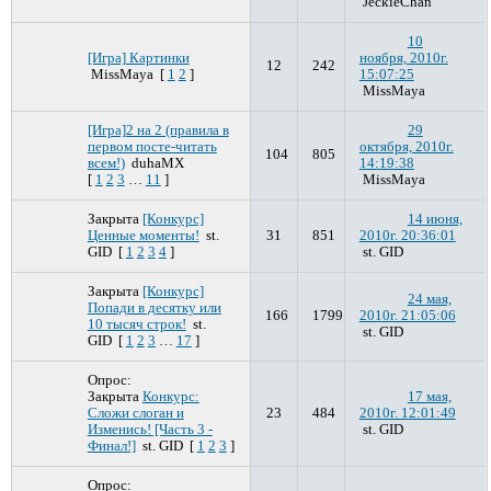
JeckieChan
10
[Игра] Картинки
ноября, 2010г.
12
242
MissMaya
[
1
2
]
15:07:25
MissMaya
[Игра]2 на 2 (правила в
29
первом посте-читать
октября, 2010г.
104
805
всем!)
duhaMX
14:19:38
[
1
2
3
…
11
]
MissMaya
Закрыта
[Конкурс]
14 июня,
Ценные моменты!
st.
31
851
2010г. 20:36:01
GID
[
1
2
3
4
]
st. GID
Закрыта
[Конкурс]
24 мая,
Попади в десятку или
166
1799
2010г. 21:05:06
10 тысяч строк!
st.
st. GID
GID
[
1
2
3
…
17
]
Опрос:
Закрыта
Конкурс:
17 мая,
Сложи слоган и
23
484
2010г. 12:01:49
Изменись! [Часть 3 -
st. GID
Финал!]
st. GID
[
1
2
3
]
Опрос: