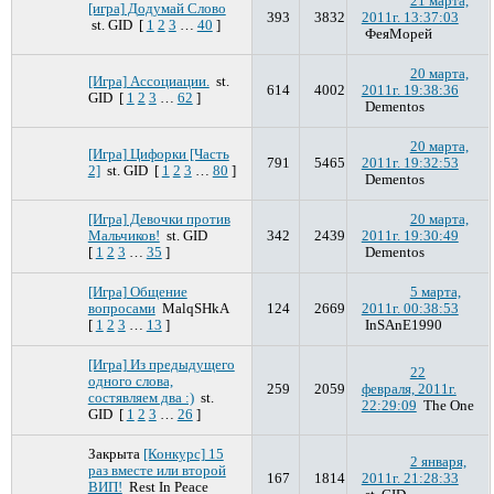
21 марта,
[игра] Додумай Слово
393
3832
2011г. 13:37:03
st. GID
[
1
2
3
…
40
]
ФеяМорей
20 марта,
[Игра] Ассоциации.
st.
614
4002
2011г. 19:38:36
GID
[
1
2
3
…
62
]
Dementos
20 марта,
[Игра] Цифорки [Часть
791
5465
2011г. 19:32:53
2]
st. GID
[
1
2
3
…
80
]
Dementos
[Игра] Девочки против
20 марта,
Мальчиков!
st. GID
342
2439
2011г. 19:30:49
[
1
2
3
…
35
]
Dementos
[Игра] Общение
5 марта,
вопросами
MalqSHkA
124
2669
2011г. 00:38:53
[
1
2
3
…
13
]
InSAnE1990
[Игра] Из предыдущего
22
одного слова,
259
2059
февраля, 2011г.
состявляем два :)
st.
22:29:09
The One
GID
[
1
2
3
…
26
]
Закрыта
[Конкурс] 15
2 января,
раз вместе или второй
167
1814
2011г. 21:28:33
ВИП!
Rest In Peace