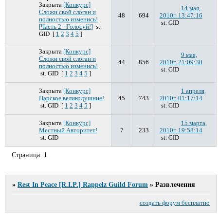
Закрыта
[Конкурс]
14 мая,
Сложи свой слоган и
48
694
2010г. 13:47:16
полностью изменись!
st. GID
[Часть 2 - Голосуй!]
st.
GID
[
1
2
3
4
5
]
Закрыта
[Конкурс]
9 мая,
Сложи свой слоган и
44
856
2010г. 21:09:30
полностью изменись!
st. GID
st. GID
[
1
2
3
4
5
]
Закрыта
[Конкурс]
1 апреля,
Царское великодушние!
45
743
2010г. 01:17:14
st. GID
[
1
2
3
4
5
]
st. GID
Закрыта
[Конкурс]
15 марта,
Местный Авторитет!
7
233
2010г. 19:58:14
st. GID
st. GID
Страница:
1
»
Rest In Peace [R.I.P.] Rappelz Guild Forum
»
Развлечения
создать форум бесплатно