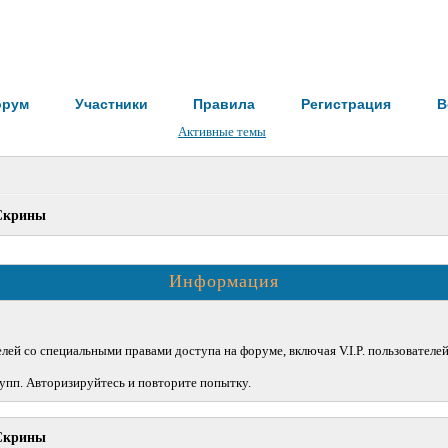
орум
Участники
Правила
Регистрация
В
Активные темы
Скрины
Информация
лей со специальными правами доступа на форуме, включая V.I.P. пользователе
упп. Авторизируйтесь и повторите попытку.
Скрины