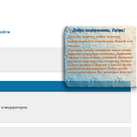
Добро пожаловать, Гость!
ойти
Здесь Вы найдете любую полезную
информацию для онлайн игры Rappelz и не
только!
Для того, чтобы начинать новые темы,
задавать вопросы и отвечать, создавать
опросы и голосовать, изменять уважение
другим пользователям, получить доступ
ко всем разделам форума и многое другое -
необходима регистрация. Будем всегда
очень рады видеть Вас на нашем форуме!
й и модераторов.