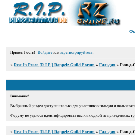
Ф
Привет, Гость!
Войдите
или
зарегистрируйтесь
.
»
Rest In Peace [R.I.P.] Rappelz Guild Forum
»
Гильдия
»
Гильд-
Внимание!
Выбранный раздел доступен только для участников гильдии и пользовате
Форуму не удалось идентифицировать вас ни к одной из приведенных гр
»
Rest In Peace [R.I.P.] Rappelz Guild Forum
»
Гильдия
»
Гильд-