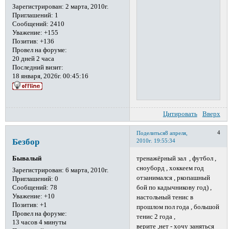
Зарегистрирован
: 2 марта, 2010г.
Приглашений:
1
Сообщений:
2410
Уважение:
+155
Позитив:
+136
Провел на форуме:
20 дней 2 часа
Последний визит:
18 января, 2026г. 00:45:16
Цитировать
Вверх
4
Поделиться
8 апреля,
Безбор
2010г. 19:55:34
тренажёрный зал , футбол ,
Бывалый
сноуборд , хоккеем год
Зарегистрирован
: 6 марта, 2010г.
отзанимался , ркопашный
Приглашений:
0
Сообщений:
78
бой по кадычникову год) ,
Уважение:
+10
настольный тенис в
Позитив:
+1
прошлом пол года , большой
Провел на форуме:
тенис 2 года ,
13 часов 4 минуты
верите ,нет - хочу заняться