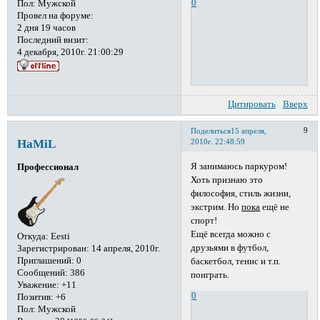
0
Пол:
Мужской
Провел на форуме:
2 дня 19 часов
Последний визит:
4 декабря, 2010г. 21:00:29
Цитировать
Вверх
9
Поделиться
15 апреля,
HaMiL
2010г. 22:48:59
Я занимаюсь паркуром!
Профессионал
Хоть признаю это
философия, стиль жизни,
экстрим. Но
пока
ещё не
спорт!
Ещё всегда можно с
Откуда:
Eesti
друзьями в футбол,
Зарегистрирован
: 14 апреля, 2010г.
Приглашений:
0
баскетбол, тенис и т.п.
Сообщений:
386
поиграть.
Уважение:
+11
0
Позитив:
+6
Пол:
Мужской