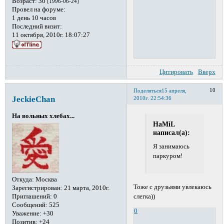
Возраст:
30
[1996-06-24]
Провел на форуме:
1 день 10 часов
Последний визит:
11 октября, 2010г. 18:07:27
Цитировать
Вверх
10
Поделиться
15 апреля,
JeckieChan
2010г. 22:54:36
На вольных хлебах...
HaMiL
написал(а):
Я занимаюсь
паркуром!
Откуда:
Москва
Тоже с друзьями увлекаюсь
Зарегистрирован
: 21 марта, 2010г.
Приглашений:
0
слегка))
Сообщений:
525
0
Уважение:
+30
Позитив:
+24