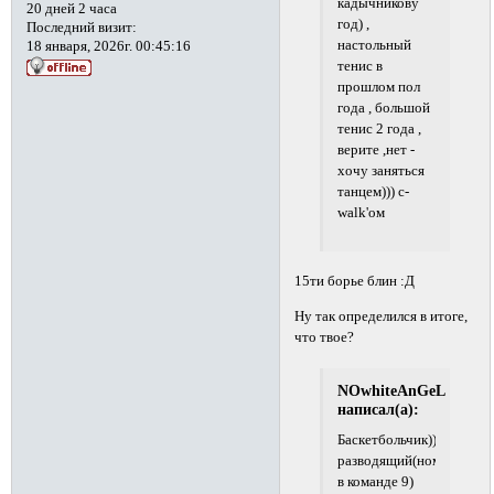
кадычникову
20 дней 2 часа
год) ,
Последний визит:
настольный
18 января, 2026г. 00:45:16
тенис в
прошлом пол
года , большой
тенис 2 года ,
верите ,нет -
хочу заняться
танцем))) c-
walk'ом
15ти борье блин :Д
Ну так определился в итоге,
что твое?
NOwhiteAnGeL
написал(а):
Баскетбольчик)))позиция
разводящий(номер
в команде 9)