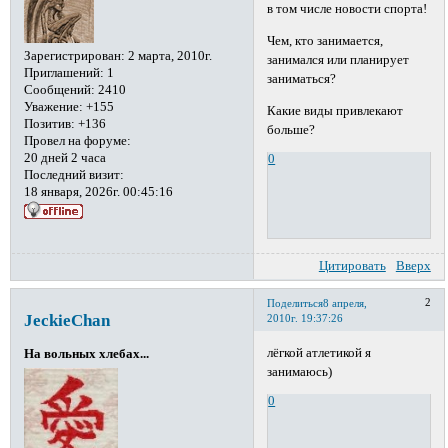
в том числе новости спорта!
Чем, кто занимается,
Зарегистрирован
: 2 марта, 2010г.
занимался или планирует
Приглашений:
1
заниматься?
Сообщений:
2410
Уважение:
+155
Какие виды привлекают
Позитив:
+136
больше?
Провел на форуме:
20 дней 2 часа
0
Последний визит:
18 января, 2026г. 00:45:16
Цитировать
Вверх
2
Поделиться
8 апреля,
JeckieChan
2010г. 19:37:26
лёгкой атлетикой я
На вольных хлебах...
занимаюсь)
0