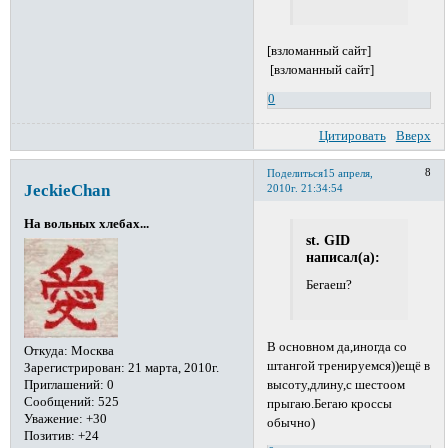
[взломанный сайт]
[взломанный сайт]
0
Цитировать
Вверх
8
Поделиться
15 апреля,
JeckieChan
2010г. 21:34:54
На вольных хлебах...
st. GID
написал(а):
Бегаеш?
В основном да,иногда со
Откуда:
Москва
штангой тренируемся))ещё в
Зарегистрирован
: 21 марта, 2010г.
Приглашений:
0
высоту,длину,с шестоом
Сообщений:
525
прыгаю.Бегаю кроссы
Уважение:
+30
обычно)
Позитив:
+24