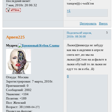
Последний визит:
танцем))) c-walk'ом
7 мая, 2010г. 20:06:32
+1
Цитировать
Вверх
5
Поделиться
9 апреля,
Арвен225
2010г. 08:36:08
Лыжи)))никогда не забуду
Мудрец
как мы в акдемии в апреле
снега нет ,но мы на
лыжах)))Стою на асфальте в
лыжи обутый то ли лыжи не
едут то ли я еба...й)
0
Откуда:
Москва
Зарегистрирован
: 7 марта, 2010г.
Приглашений:
0
Сообщений:
2002
Уважение:
+104
Позитив:
+189
Пол:
Женский
Возраст:
38
[1988-04-27]
Провел на форуме: