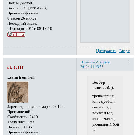
Пол:
Мужской
Возраст:
35
[1991-02-04]
Провел на форуме:
6 часов 26 минут
Последний визит:
11 января, 2011г. 08:18:10
Цитировать
Вверх
7
Поделиться
9 апреля,
st. GID
2010г. 11:23:58
...saint from hell
Безбор
написал(а):
тренажёрный
зал , футбол ,
Зарегистрирован
: 2 марта, 2010г.
сноуборд ,
Приглашений:
1
хоккеем год
Сообщений:
2410
отзанимался ,
Уважение:
+155
ркопашный бой
Позитив:
+136
по
Провел на форуме: