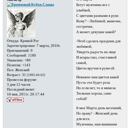
Бегут мужчины все с
улыбкой,
С цветами разными в руке.
Кому? - Любимой, мамочке,
сестричке,
А может девушке какой?
Откуда:
Кривой Рог
-Чтоб сделать праздник для
Зарегистрирован
: 7 марта, 2010г.
любимой,
Приглашений:
0
Увидеть радость на лице
Сообщений:
1180
И искры глаз, счастливой
Уважение:
+80
самой,
Позитив:
+143
Цветы вручая в руки ей.
Пол:
Женский
Возраст:
31
[1995-04-02]
Неважно нам цветок какой
Провел на форуме:
Пусть эта будет роза
3 дня 12 часов
Но если нет, то и мимоза
Последний визит:
Тюльпан хорош, само
16 мая, 2011г. 20:17:44
собой!
8-мое Марта день весенний,
По праву! - Женский день
для всех.
Мужчины, нам внимания