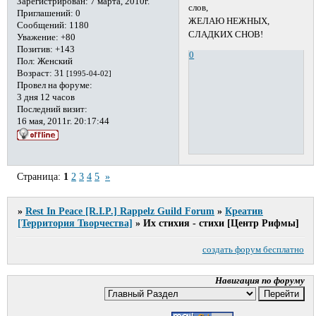
Зарегистрирован
: 7 марта, 2010г.
слов,
Приглашений:
0
ЖЕЛАЮ НЕЖНЫХ,
Сообщений:
1180
СЛАДКИХ СНОВ!
Уважение:
+80
Позитив:
+143
0
Пол:
Женский
Возраст:
31
[1995-04-02]
Провел на форуме:
3 дня 12 часов
Последний визит:
16 мая, 2011г. 20:17:44
Страница:
1
2
3
4
5
»
»
Rest In Peace [R.I.P.] Rappelz Guild Forum
»
Креатив
[Территория Творчества]
»
Их стихия - стихи [Центр Рифмы]
создать форум бесплатно
Навигация по форуму