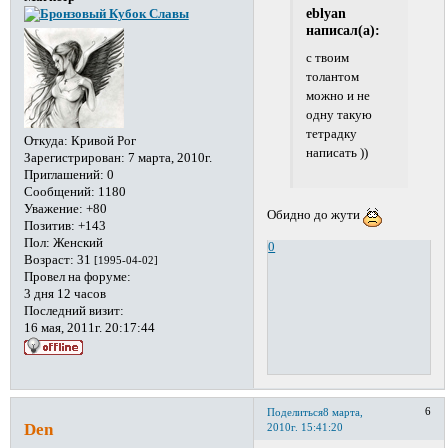
eblyan
написал(а):
с твоим
толантом
можно и не
одну такую
тетрадку
Откуда:
Кривой Рог
написать ))
Зарегистрирован
: 7 марта, 2010г.
Приглашений:
0
Сообщений:
1180
Уважение:
+80
Обидно до жути
Позитив:
+143
Пол:
Женский
0
Возраст:
31
[1995-04-02]
Провел на форуме:
3 дня 12 часов
Последний визит:
16 мая, 2011г. 20:17:44
6
Поделиться
8 марта,
Den
2010г. 15:41:20