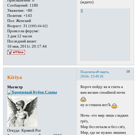
Приглашений:
0
(ждите)
Сообщений:
1180
0
Уважение:
+80
Позитив:
+143
Пол:
Женский
Возраст:
31
[1995-04-02]
Провел на форуме:
3 дня 12 часов
Последний визит:
16 мая, 2011г. 20:17:44
10
Поделиться
9 марта,
Kiriya
2010г. 23:49:26
Короч пойду ка я спать а
Магистр
вам желаю спокйной ночи
ну и стишок вотЪ
Ночь- это мир лишь сладких
грёз,
Мир без печали и без слёз,
Откуда:
Кривой Рог
Мир, где не нужно лишних