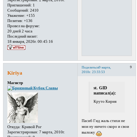
Зарегистрирован
: 2 марта, 2010г.
Приглашений:
1
Сообщений:
2410
Уважение:
+155
Позитив:
+136
Провел на форуме:
20 дней 2 часа
Последний визит:
18 января, 2026г. 00:45:16
9
Поделиться
9 марта,
Kiriya
2010г. 23:33:53
Магистр
st. GID
написал(а):
Круто Кирия
Пасиб Гид жаль стихи не
мои ну ничего скоро и свои
Откуда:
Кривой Рог
Зарегистрирован
: 7 марта, 2010г.
выложу