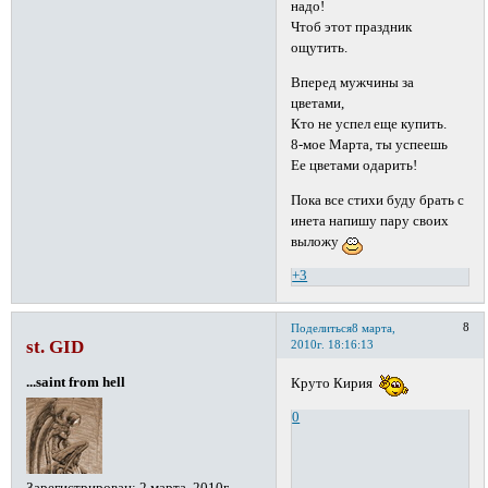
надо!
Чтоб этот праздник
ощутить.
Вперед мужчины за
цветами,
Кто не успел еще купить.
8-мое Марта, ты успеешь
Ее цветами одарить!
Пока все стихи буду брать с
инета напишу пару своих
выложу
+3
8
Поделиться
8 марта,
st. GID
2010г. 18:16:13
...saint from hell
Круто Кирия
0