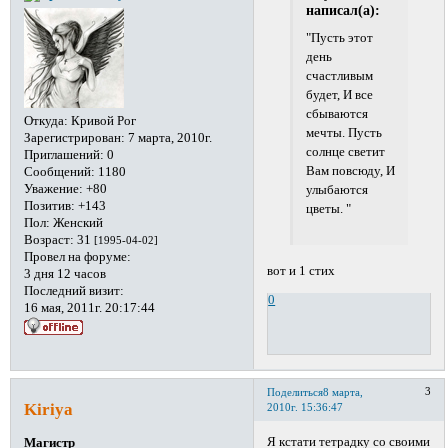
написал(а):
"Пусть этот
день
счастливым
будет, И все
сбываются
Откуда:
Кривой Рог
мечты. Пусть
Зарегистрирован
: 7 марта, 2010г.
солнце светит
Приглашений:
0
Вам повсюду, И
Сообщений:
1180
Уважение:
+80
улыбаются
Позитив:
+143
цветы. "
Пол:
Женский
Возраст:
31
[1995-04-02]
Провел на форуме:
вот и 1 стих
3 дня 12 часов
Последний визит:
0
16 мая, 2011г. 20:17:44
3
Поделиться
8 марта,
Kiriya
2010г. 15:36:47
Я кстати тетрадку со своими
Магистр