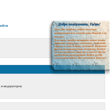
Добро пожаловать, Гость!
ойти
Здесь Вы найдете любую полезную
информацию для онлайн игры Rappelz и не
только!
Для того, чтобы начинать новые темы,
задавать вопросы и отвечать, создавать
опросы и голосовать, изменять уважение
другим пользователям, получить доступ
ко всем разделам форума и многое другое -
необходима регистрация. Будем всегда
очень рады видеть Вас на нашем форуме!
й и модераторов.