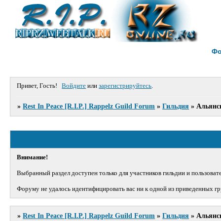
Ф
Привет, Гость!
Войдите
или
зарегистрируйтесь
.
»
Rest In Peace [R.I.P.] Rappelz Guild Forum
»
Гильдия
»
Альянс
Внимание!
Выбранный раздел доступен только для участников гильдии и пользовате
Форуму не удалось идентифицировать вас ни к одной из приведенных гр
»
Rest In Peace [R.I.P.] Rappelz Guild Forum
»
Гильдия
»
Альянс