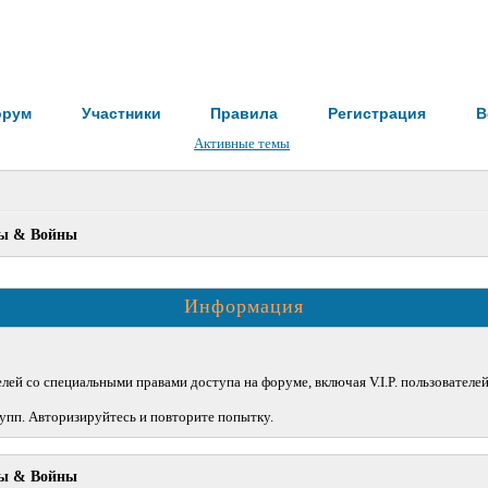
орум
Участники
Правила
Регистрация
В
Активные темы
ы & Войны
Информация
лей со специальными правами доступа на форуме, включая V.I.P. пользователе
упп. Авторизируйтесь и повторите попытку.
ы & Войны