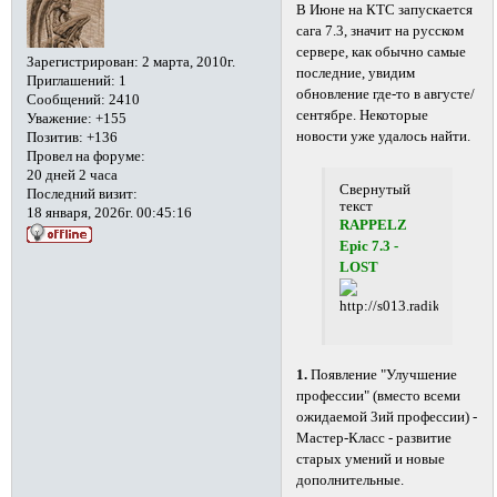
В Июне на КТС запускается
сага 7.3, значит на русском
сервере, как обычно самые
Зарегистрирован
: 2 марта, 2010г.
последние, увидим
Приглашений:
1
обновление где-то в августе/
Сообщений:
2410
сентябре. Некоторые
Уважение:
+155
новости уже удалось найти.
Позитив:
+136
Провел на форуме:
20 дней 2 часа
Свернутый
Последний визит:
текст
18 января, 2026г. 00:45:16
RAPPELZ
Epic 7.3 -
LOST
1.
Появление "Улучшение
профессии" (вместо всеми
ожидаемой 3ий профессии) -
Мастер-Класс - развитие
старых умений и новые
дополнительные.