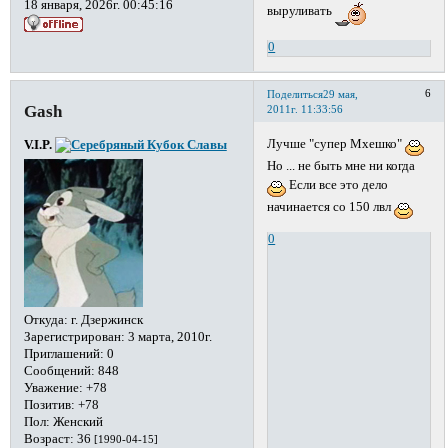
18 января, 2026г. 00:45:16
выруливать
0
6
Поделиться
29 мая,
Gash
2011г. 11:33:56
Лучше "супер Мхешко"
V.I.P.
Но ... не быть мне ни когда
Если все это дело
начинается со 150 лвл
0
Откуда:
г. Дзержинск
Зарегистрирован
: 3 марта, 2010г.
Приглашений:
0
Сообщений:
848
Уважение:
+78
Позитив:
+78
Пол:
Женский
Возраст:
36
[1990-04-15]