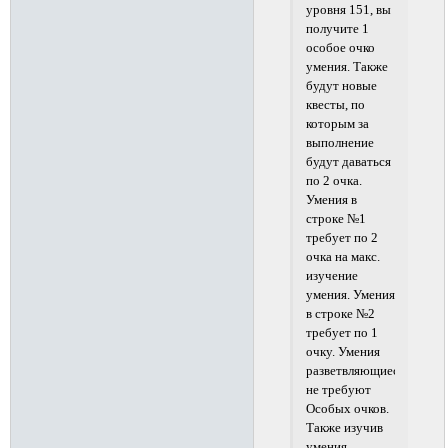
уровня 151, вы
получите 1
особое очко
умения. Также
будут новые
квесты, по
которым за
выполнение
будут даваться
по 2 очка.
Умения в
строке №1
требует по 2
очка на макс.
изучение
умения. Умения
в строке №2
требует по 1
очку. Умения
разветвляющиеся
не требуют
Особых очков.
Также изучив
умения