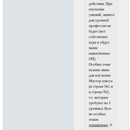
действии. При
изучении
умений, лимита
для уровней
профессии не
будет (вот
собственно
куда и уйдут
наши
накопленные
ОП).
Особые очки
нужны лишь
для изучения
Мастер класса
(в строке №1 и
в строке №2,
т.е. которые
требуют по 1
уровню). Кол-
во особых
очков
ограничено
. У