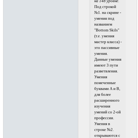
на 148 уровне.
Под строкой
№1. на скрине -
умения под
названием
"Bottom Skils"
(т.е. умения
мастер класса) -
это пассивные
умения.
Данные умения
имеют 3 пути
разветвления.
Умения
помеченные
буквами А и В,
для более
расширенного
изучения
умений со 2-ой
профессии.
Умения в
строке №2.
открываются с