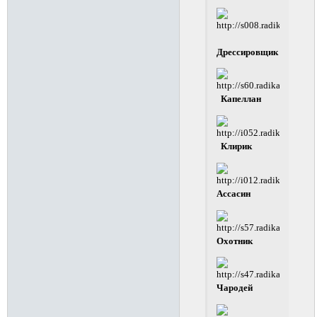
Дрессировщик
Капеллан
Клирик
Ассасин
Охотник
Чародей