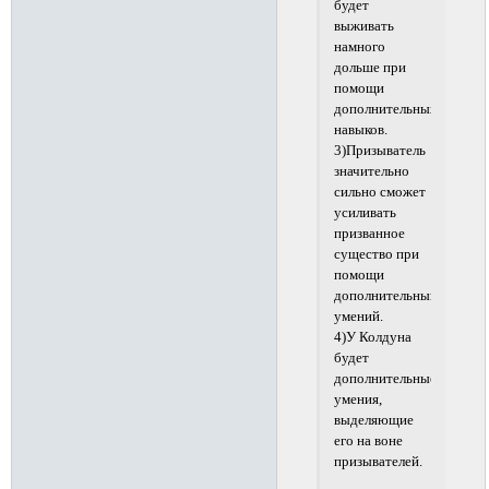
будет
выживать
намного
дольше при
помощи
дополнительных
навыков.
3)Призыватель
значительно
сильно сможет
усиливать
призванное
существо при
помощи
дополнительный
умений.
4)У Колдуна
будет
дополнительные
умения,
выделяющие
его на воне
призывателей.