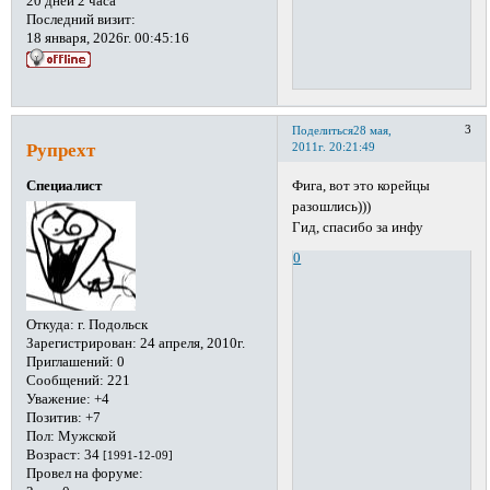
20 дней 2 часа
Последний визит:
18 января, 2026г. 00:45:16
3
Поделиться
28 мая,
Рупрехт
2011г. 20:21:49
Фига, вот это корейцы
Специалист
разошлись)))
Гид, спасибо за инфу
0
Откуда:
г. Подольск
Зарегистрирован
: 24 апреля, 2010г.
Приглашений:
0
Сообщений:
221
Уважение:
+4
Позитив:
+7
Пол:
Мужской
Возраст:
34
[1991-12-09]
Провел на форуме: