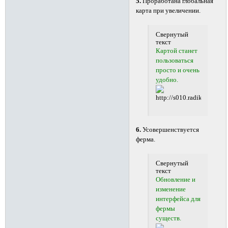
5.
Проработана глобальная
карта при увеличении.
Свернутый
текст
Картой станет
пользоваться
просто и очень
удобно.
6.
Усовершенствуется
ферма.
Свернутый
текст
Обновление и
изменение
интерфейса для
фермы
существ.