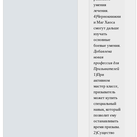
умения
лечения.
4)Чернокнижник
и Маг Хаоса
смогут дальше
изучать
основные
боевые умения.
Добавлена
новая
профессия для
Призывателей
1)При
активном
мастер классе,
призыватель
может купить
специальный
навык, который
позволит ему
останавливать
время призыва.
2)Существо