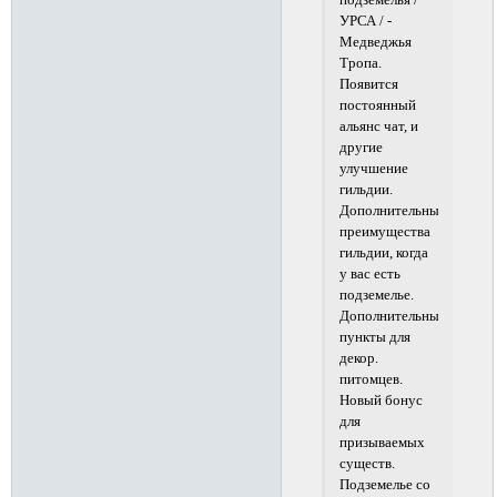
подземелья /
УРСА / -
Медведжья
Тропа.
Появится
постоянный
альянс чат, и
другие
улучшение
гильдии.
Дополнительные
преимущества
гильдии, когда
у вас есть
подземелье.
Дополнительные
пункты для
декор.
питомцев.
Новый бонус
для
призываемых
существ.
Подземелье со