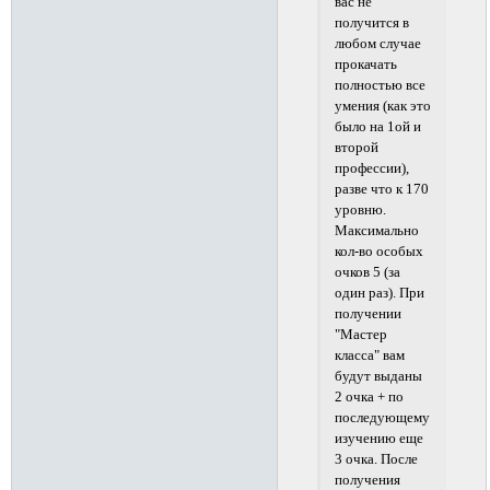
вас не
получится в
любом случае
прокачать
полностью все
умения (как это
было на 1ой и
второй
профессии),
разве что к 170
уровню.
Максимально
кол-во особых
очков 5 (за
один раз). При
получении
"Мастер
класса" вам
будут выданы
2 очка + по
последующему
изучению еще
3 очка. После
получения