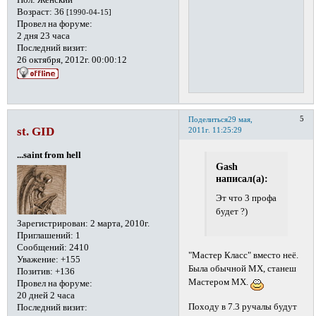
Пол:
Женский
Возраст:
36
[1990-04-15]
Провел на форуме:
2 дня 23 часа
Последний визит:
26 октября, 2012г. 00:00:12
5
Поделиться
29 мая,
st. GID
2011г. 11:25:29
...saint from hell
Gash
написал(а):
Эт что 3 профа
будет ?)
Зарегистрирован
: 2 марта, 2010г.
Приглашений:
1
Сообщений:
2410
"Мастер Класс" вместо неё.
Уважение:
+155
Была обычной МХ, станеш
Позитив:
+136
Мастером МХ.
Провел на форуме:
20 дней 2 часа
Походу в 7.3 ручалы будут
Последний визит: