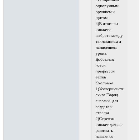
экипированы
одноручным
оружием и
щитом.
4)В итоге вы
сможете
выбрать между
танкованием и
нанисением
урона.
Добавлена
новая
профессия
ветки
Охотника
1)Усовершенствования
скила "Заряд
энергии" для
солдата и
стрелка.
2)Стрелок
сможет дальше
развивать
навыки со