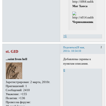
Маг Хаоса
Чернокнижник
+1
2
Поделиться
28 мая,
st. GID
2011г. 10:54:10
Добавлены скрины к
...saint from hell
пунктам описания.
0
Зарегистрирован
: 2 марта, 2010г.
Приглашений:
1
Сообщений:
2410
Уважение:
+155
Позитив:
+136
Провел на форуме: