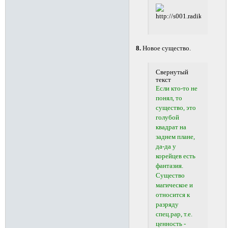
8.
Новое существо.
Свернутый
текст
Если кто-то не
понял, то
существо, это
голубой
квадрат на
заднем плане,
да-да у
корейцев есть
фантазия.
Существо
магическое и
относится к
разряду
спец.рар, т.е.
ценность -