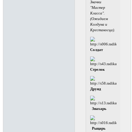
Значки
"Мастер
Класса".
(Ожидаем
Колдуна и
Крестаносца).
Солдат
Стрелок
Друид
Знахарь
Рыцарь