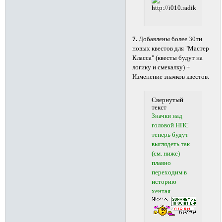
7.
Добавлены более 30ти
новых квестов для "Мастер
Класса" (квесты будут на
логику и смекалку) +
Изменение значков квестов.
Свернутый
текст
Значки над
головой НПС
теперь будут
выглядеть так
(см. ниже)
плавно
переходим в
историю
хентая