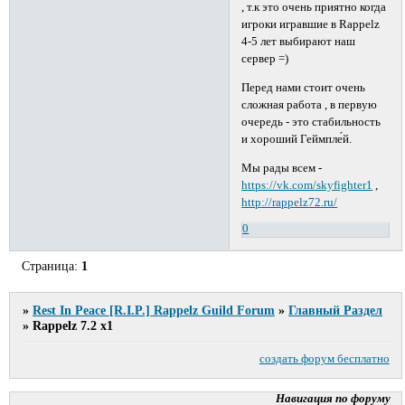
, т.к это очень приятно когда
игроки игравшие в Rappelz
4-5 лет выбирают наш
сервер =)
Перед нами стоит очень
сложная работа , в первую
очередь - это стабильность
и хороший Геймпле́й.
Мы рады всем -
https://vk.com/skyfighter1
,
http://rappelz72.ru/
0
Страница:
1
»
Rest In Peace [R.I.P.] Rappelz Guild Forum
»
Главный Раздел
»
Rappelz 7.2 x1
создать форум бесплатно
Навигация по форуму