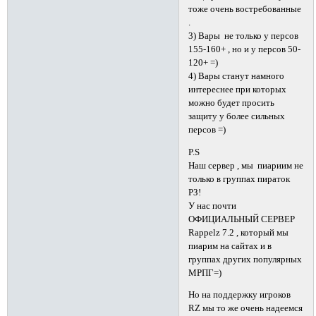
тоже очень востребованные
.
3) Вары не только у персов
155-160+ , но и у персов 50-
120+ =)
4) Вары станут намного
интереснее при которых
можно будет просить
защиту у более сильных
персов =)
P.S
Наш сервер , мы пиариим не
только в группах пираток
РЗ!
У нас почти
ОФИЦИАЛЬНЫЙ СЕРВЕР
Rappelz 7.2 , который мы
пиарим на сайтах и в
группах других популярных
МРПГ=)
Но на поддержку игроков
RZ мы то же очень надеемся