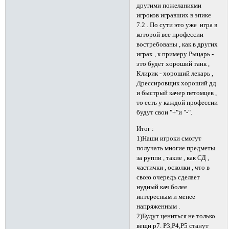
другими пожеланиями
игроков игравших в эпике
7.2 . По сути это уже игра в
которой все профессии
востребованы , как в других
играх , к примеру Рыцарь -
это будет хороший танк ,
Клирик - хороший лекарь ,
Дрессировщик хороший дд
и быстрый качер петомцев ,
то есть у каждой профессии
будут свои "+"и "-".
Итог :
1)Наши игроки смогут
получать многие предметы
за руппи , такие , как СД ,
частички , осколки , что в
свою очередь сделает
нудный кач более
интересным и менее
напряженным .
2)Будут цениться не только
вещи р7. Р3,Р4,Р5 станут