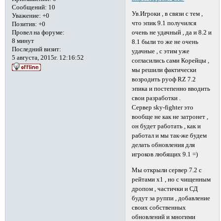
Сообщений:
10
Ув.Игроки , в связи с тем ,
Уважение:
+0
что эпик 9.1 получился
Позитив:
+0
очень не удачный , да и 8.2 и
Провел на форуме:
8 минут
8.1 были то же не очень
Последний визит:
удачные , с этим уже
5 августа, 2015г. 12:16:52
согласились сами Корейцы ,
мы решили фактически
возродить руоф RZ 7.2
эпика и постепенно вводить
свои разработки .
Сервер sky-fighter это
вообще не как не затронет ,
он будет работать , как и
работал и мы так-же будем
делать обновления для
игроков любящих 9.1 =)
Мы открыли сервер 7.2 с
рейтами х1 , но с чищенным
дропом , частички и СД
будут за руппи , добавление
своих собственных
обновлений и многими